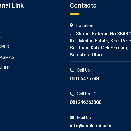
rnal Link
Contacts
Location :
Jl. Slamet Kateran No.38AB
R
Kel. Medan Estate, Kec. Perc
KBUD
Sei Tuan, Kab. Deli Serdang 
Sumatera Utara
TABMAS
NLINE
Call Us :
06166476748
Call Us - 2:
081246263300
Mail Us :
info@amikitmi.ac.id