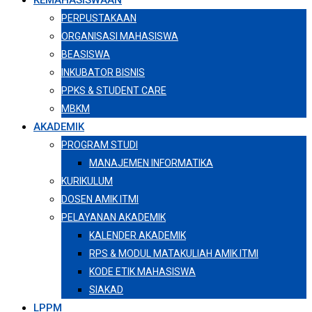
KEMAHASISWAAN
PERPUSTAKAAN
ORGANISASI MAHASISWA
BEASISWA
INKUBATOR BISNIS
PPKS & STUDENT CARE
MBKM
AKADEMIK
PROGRAM STUDI
MANAJEMEN INFORMATIKA
KURIKULUM
DOSEN AMIK ITMI
PELAYANAN AKADEMIK
KALENDER AKADEMIK
RPS & MODUL MATAKULIAH AMIK ITMI
KODE ETIK MAHASISWA
SIAKAD
LPPM