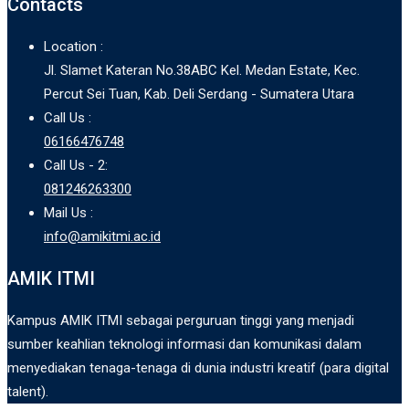
Contacts
Location :
Jl. Slamet Kateran No.38ABC Kel. Medan Estate, Kec.
Percut Sei Tuan, Kab. Deli Serdang - Sumatera Utara
Call Us :
06166476748
Call Us - 2:
081246263300
Mail Us :
info@amikitmi.ac.id
AMIK ITMI
Kampus AMIK ITMI sebagai perguruan tinggi yang menjadi
sumber keahlian teknologi informasi dan komunikasi dalam
menyediakan tenaga-tenaga di dunia industri kreatif (para digital
talent).