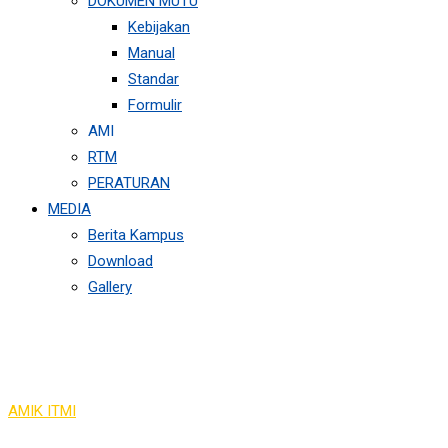
DOKUMEN MUTU
Kebijakan
Manual
Standar
Formulir
AMI
RTM
PERATURAN
MEDIA
Berita Kampus
Download
Gallery
Course Isotope 5
AMIK ITMI
>
Course Isotope 5