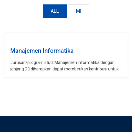
ALL
MI
Manajemen Informatika
Jurusan/program studi Manajemen Informatika dengan
jenjang D3 diharapkan dapat memberikan kontribusi untuk
mewujudkan kebutuhan tenaga-tenaga siap pakai pada
semua bidang TI. Dalam mewujudkan harapan tersebut
maka jurusan/program studi Manajemen Informatika
membuat kurikulum yang berbasis kompetensi. Prodi ini
memiliki konsentrasi di sistem informasi bisnis berbasis
desktop dan multimedia. Lulusannya memilik kompetensi…