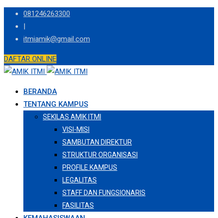
Skip
081246263300
to
|
content
itmiamik@gmail.com
DAFTAR ONLINE
BERANDA
TENTANG KAMPUS
SEKILAS AMIK ITMI
VISI-MISI
SAMBUTAN DIREKTUR
STRUKTUR ORGANISASI
PROFILE KAMPUS
LEGALITAS
STAFF DAN FUNGSIONARIS
FASILITAS