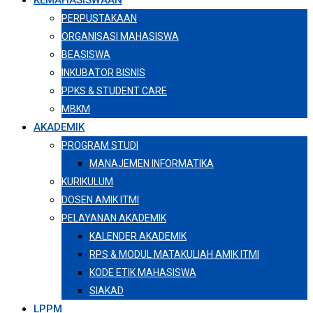
KEMAHASISWAAN
PERPUSTAKAAN
ORGANISASI MAHASISWA
BEASISWA
INKUBATOR BISNIS
PPKS & STUDENT CARE
MBKM
AKADEMIK
PROGRAM STUDI
MANAJEMEN INFORMATIKA
KURIKULUM
DOSEN AMIK ITMI
PELAYANAN AKADEMIK
KALENDER AKADEMIK
RPS & MODUL MATAKULIAH AMIK ITMI
KODE ETIK MAHASISWA
SIAKAD
LPPM