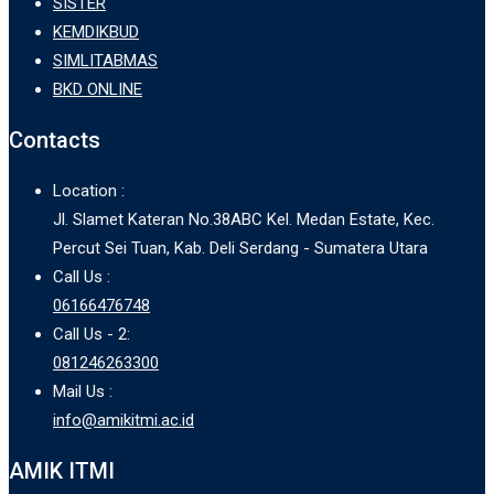
SISTER
KEMDIKBUD
SIMLITABMAS
BKD ONLINE
Contacts
Location :
Jl. Slamet Kateran No.38ABC Kel. Medan Estate, Kec.
Percut Sei Tuan, Kab. Deli Serdang - Sumatera Utara
Call Us :
06166476748
Call Us - 2:
081246263300
Mail Us :
info@amikitmi.ac.id
AMIK ITMI