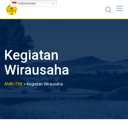
Skip
Indonesian
to
content
Kegiatan
Wirausaha
>
AMIK ITMI
Kegiatan Wirausaha