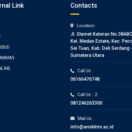
rnal Link
Contacts
Location :
Jl. Slamet Kateran No.38AB
R
Kel. Medan Estate, Kec. Perc
KBUD
Sei Tuan, Kab. Deli Serdang 
Sumatera Utara
TABMAS
NLINE
Call Us :
06166476748
Call Us - 2:
081246263300
Mail Us :
info@amikitmi.ac.id