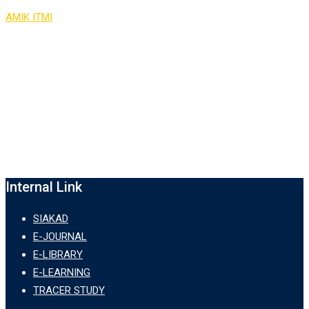
AMIK ITMI
>
LEMBAGA PENJAMINAN MUTU INTERNAL
Internal Link
SIAKAD
E-JOURNAL
E-LIBRARY
E-LEARNING
TRACER STUDY