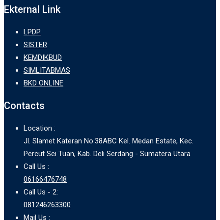
Ekternal Link
LPDP
SISTER
KEMDIKBUD
SIMLITABMAS
BKD ONLINE
Contacts
Location :
Jl. Slamet Kateran No.38ABC Kel. Medan Estate, Kec.
Percut Sei Tuan, Kab. Deli Serdang - Sumatera Utara
Call Us :
06166476748
Call Us - 2:
081246263300
Mail Us :