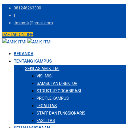
Skip
081246263300
to
|
content
itmiamik@gmail.com
DAFTAR ONLINE
BERANDA
TENTANG KAMPUS
SEKILAS AMIK ITMI
VISI-MISI
SAMBUTAN DIREKTUR
STRUKTUR ORGANISASI
PROFILE KAMPUS
LEGALITAS
STAFF DAN FUNGSIONARIS
FASILITAS