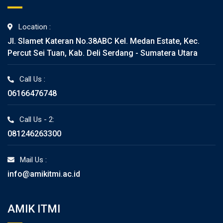
Location :
Jl. Slamet Kateran No.38ABC Kel. Medan Estate, Kec.
Percut Sei Tuan, Kab. Deli Serdang - Sumatera Utara
Call Us :
06166476748
Call Us - 2:
081246263300
Mail Us :
info@amikitmi.ac.id
AMIK ITMI