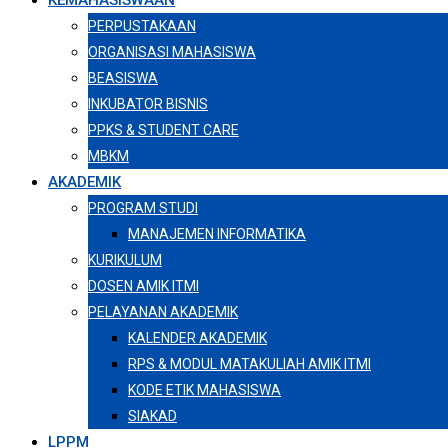
KEMAHASISWAAN
PERPUSTAKAAN
ORGANISASI MAHASISWA
BEASISWA
INKUBATOR BISNIS
PPKS & STUDENT CARE
MBKM
AKADEMIK
PROGRAM STUDI
MANAJEMEN INFORMATIKA
KURIKULUM
DOSEN AMIK ITMI
PELAYANAN AKADEMIK
KALENDER AKADEMIK
RPS & MODUL MATAKULIAH AMIK ITMI
KODE ETIK MAHASISWA
SIAKAD
LPPM