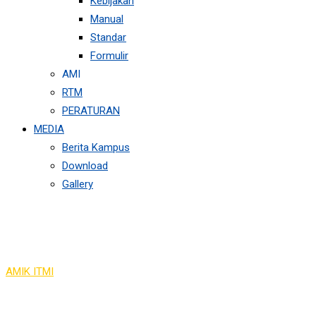
Kebijakan
Manual
Standar
Formulir
AMI
RTM
PERATURAN
MEDIA
Berita Kampus
Download
Gallery
Logo Slider
AMIK ITMI
>
Logo Slider