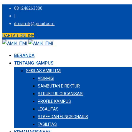
Skip
081246263300
to
|
content
itmiamik@gmail.com
DAFTAR ONLINE
BERANDA
TENTANG KAMPUS
SEKILAS AMIK ITMI
VISI-MISI
SAMBUTAN DIREKTUR
STRUKTUR ORGANISASI
PROFILE KAMPUS
LEGALITAS
STAFF DAN FUNGSIONARIS
FASILITAS