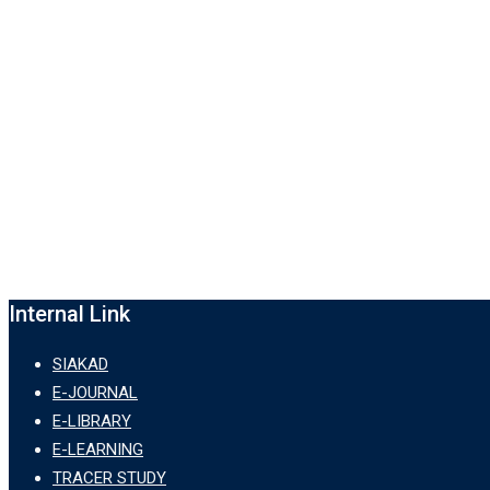
Internal Link
SIAKAD
E-JOURNAL
E-LIBRARY
E-LEARNING
TRACER STUDY