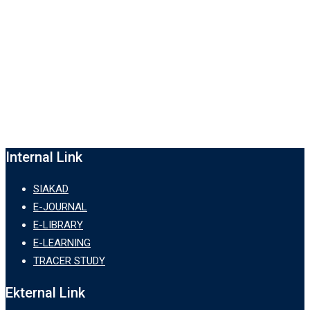
Internal Link
SIAKAD
E-JOURNAL
E-LIBRARY
E-LEARNING
TRACER STUDY
Ekternal Link