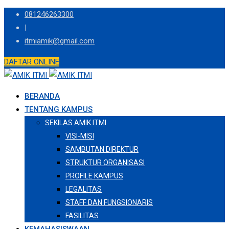
Skip
081246263300
to
|
content
itmiamik@gmail.com
DAFTAR ONLINE
BERANDA
TENTANG KAMPUS
SEKILAS AMIK ITMI
VISI-MISI
SAMBUTAN DIREKTUR
STRUKTUR ORGANISASI
PROFILE KAMPUS
LEGALITAS
STAFF DAN FUNGSIONARIS
FASILITAS