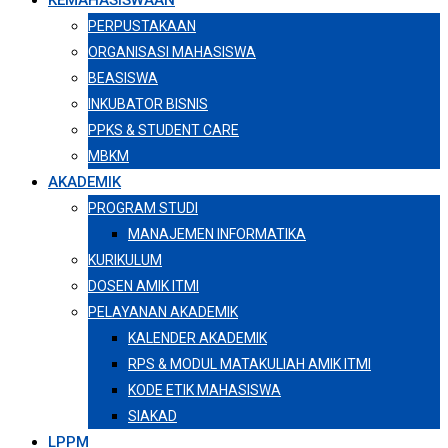
KEMAHASISWAAN
PERPUSTAKAAN
ORGANISASI MAHASISWA
BEASISWA
INKUBATOR BISNIS
PPKS & STUDENT CARE
MBKM
AKADEMIK
PROGRAM STUDI
MANAJEMEN INFORMATIKA
KURIKULUM
DOSEN AMIK ITMI
PELAYANAN AKADEMIK
KALENDER AKADEMIK
RPS & MODUL MATAKULIAH AMIK ITMI
KODE ETIK MAHASISWA
SIAKAD
LPPM