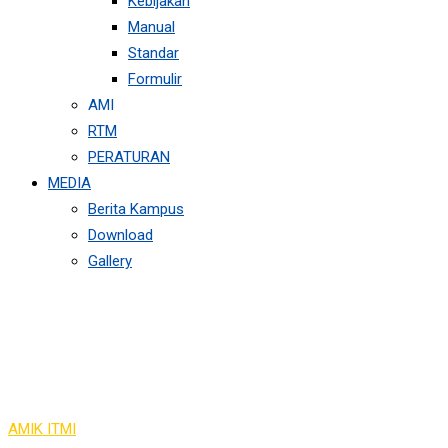
Kebijakan
Manual
Standar
Formulir
AMI
RTM
PERATURAN
MEDIA
Berita Kampus
Download
Gallery
Pengabdian Kepada
Masyarakat
AMIK ITMI
>
Pengabdian Kepada Masyarakat