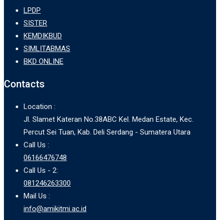
LPDP
SISTER
KEMDIKBUD
SIMLITABMAS
BKD ONLINE
Contacts
Location :
Jl. Slamet Kateran No.38ABC Kel. Medan Estate, Kec.
Percut Sei Tuan, Kab. Deli Serdang - Sumatera Utara
Call Us :
06166476748
Call Us - 2:
081246263300
Mail Us :
info@amikitmi.ac.id