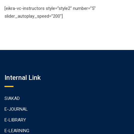
[eikra-vc-instructors style=”style2″ number=”5″
slider_autoplay_speed=”200″]
Internal Link
SIAKAD
E-JOURNAL
E-LIBRARY
E-LEARNING