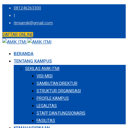
Skip
081246263300
to
|
content
itmiamik@gmail.com
DAFTAR ONLINE
BERANDA
TENTANG KAMPUS
SEKILAS AMIK ITMI
VISI-MISI
SAMBUTAN DIREKTUR
STRUKTUR ORGANISASI
PROFILE KAMPUS
LEGALITAS
STAFF DAN FUNGSIONARIS
FASILITAS