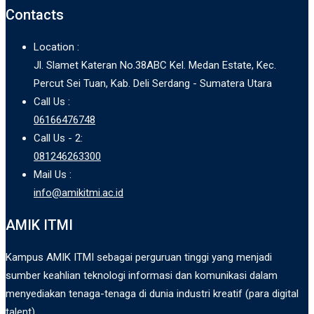
Contacts
Location :
Jl. Slamet Kateran No.38ABC Kel. Medan Estate, Kec.
Percut Sei Tuan, Kab. Deli Serdang - Sumatera Utara
Call Us :
06166476748
Call Us - 2:
081246263300
Mail Us :
info@amikitmi.ac.id
AMIK ITMI
Kampus AMIK ITMI sebagai perguruan tinggi yang menjadi
sumber keahlian teknologi informasi dan komunikasi dalam
menyediakan tenaga-tenaga di dunia industri kreatif (para digital
talent).