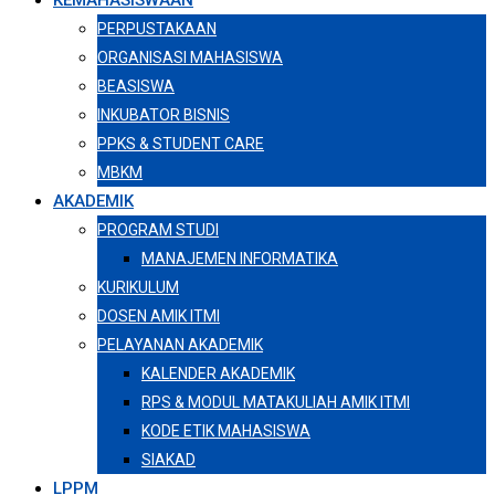
KEMAHASISWAAN
PERPUSTAKAAN
ORGANISASI MAHASISWA
BEASISWA
INKUBATOR BISNIS
PPKS & STUDENT CARE
MBKM
AKADEMIK
PROGRAM STUDI
MANAJEMEN INFORMATIKA
KURIKULUM
DOSEN AMIK ITMI
PELAYANAN AKADEMIK
KALENDER AKADEMIK
RPS & MODUL MATAKULIAH AMIK ITMI
KODE ETIK MAHASISWA
SIAKAD
LPPM