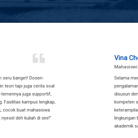
Vina Ch
Mahasiswi
h seru banget! Dosen-
Selama men
 teori tapi juga cerita soal
pengalaman
temennya juga supportif,
disusun den
g. Fasilitas kampus lengkap,
kompeten s
et, cocok buat mahasiswa
keterampila
yesel deh kuliah di sini!"
lingkungan 
akademik sa