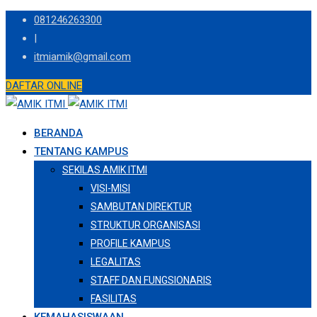
Skip
081246263300
to
|
content
itmiamik@gmail.com
DAFTAR ONLINE
BERANDA
TENTANG KAMPUS
SEKILAS AMIK ITMI
VISI-MISI
SAMBUTAN DIREKTUR
STRUKTUR ORGANISASI
PROFILE KAMPUS
LEGALITAS
STAFF DAN FUNGSIONARIS
FASILITAS