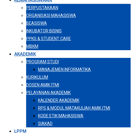
KEMAHASISWAAN
PERPUSTAKAAN
ORGANISASI MAHASISWA
BEASISWA
INKUBATOR BISNIS
PPKS & STUDENT CARE
MBKM
AKADEMIK
PROGRAM STUDI
MANAJEMEN INFORMATIKA
KURIKULUM
DOSEN AMIK ITMI
PELAYANAN AKADEMIK
KALENDER AKADEMIK
RPS & MODUL MATAKULIAH AMIK ITMI
KODE ETIK MAHASISWA
SIAKAD
LPPM