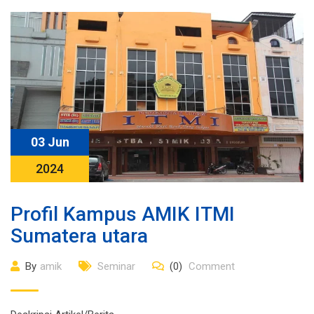
03 Jun
2024
Profil Kampus AMIK ITMI
Sumatera utara
By
amik
Seminar
(0)
Comment