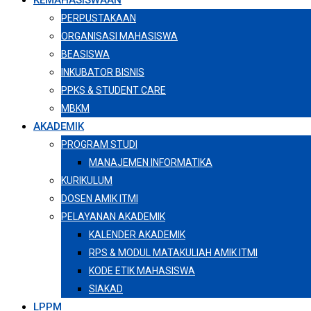
KEMAHASISWAAN
PERPUSTAKAAN
ORGANISASI MAHASISWA
BEASISWA
INKUBATOR BISNIS
PPKS & STUDENT CARE
MBKM
AKADEMIK
PROGRAM STUDI
MANAJEMEN INFORMATIKA
KURIKULUM
DOSEN AMIK ITMI
PELAYANAN AKADEMIK
KALENDER AKADEMIK
RPS & MODUL MATAKULIAH AMIK ITMI
KODE ETIK MAHASISWA
SIAKAD
LPPM