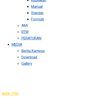
Kebijakan
Manual
Standar
Formulir
AMI
RTM
PERATURAN
MEDIA
Berita Kampus
Download
Gallery
Author:
Daziy Millar
AMIK ITMI
>
Articles by: Daziy Millar