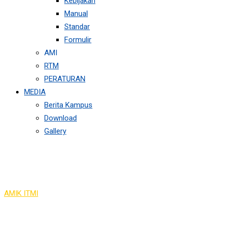
Kebijakan
Manual
Standar
Formulir
AMI
RTM
PERATURAN
MEDIA
Berita Kampus
Download
Gallery
Instructors Grid 3
AMIK ITMI
>
Instructors Grid 3