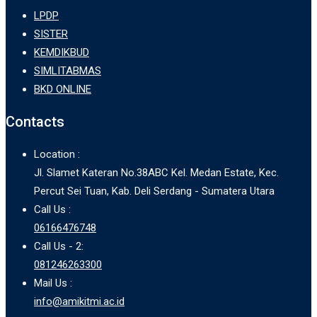
LPDP
SISTER
KEMDIKBUD
SIMLITABMAS
BKD ONLINE
Contacts
Location :
Jl. Slamet Kateran No.38ABC Kel. Medan Estate, Kec.
Percut Sei Tuan, Kab. Deli Serdang - Sumatera Utara
Call Us :
06166476748
Call Us - 2:
081246263300
Mail Us :
info@amikitmi.ac.id