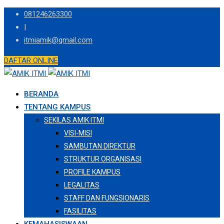
Skip
081246263300
to
|
content
itmiamik@gmail.com
DAFTAR ONLINE
BERANDA
TENTANG KAMPUS
SEKILAS AMIK ITMI
VISI-MISI
SAMBUTAN DIREKTUR
STRUKTUR ORGANISASI
PROFILE KAMPUS
LEGALITAS
STAFF DAN FUNGSIONARIS
FASILITAS