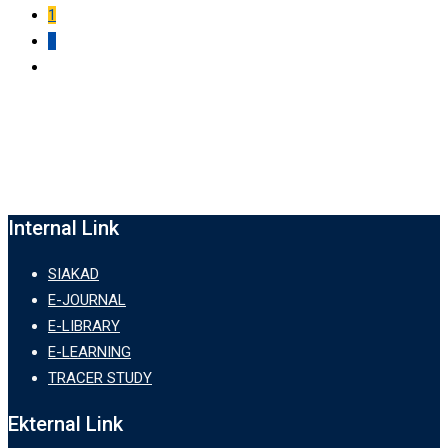
1
2
Internal Link
SIAKAD
E-JOURNAL
E-LIBRARY
E-LEARNING
TRACER STUDY
Ekternal Link