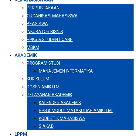
KEMAHASISWAAN
PERPUSTAKAAN
ORGANISASI MAHASISWA
BEASISWA
INKUBATOR BISNIS
PPKS & STUDENT CARE
MBKM
AKADEMIK
PROGRAM STUDI
MANAJEMEN INFORMATIKA
KURIKULUM
DOSEN AMIK ITMI
PELAYANAN AKADEMIK
KALENDER AKADEMIK
RPS & MODUL MATAKULIAH AMIK ITMI
KODE ETIK MAHASISWA
SIAKAD
LPPM