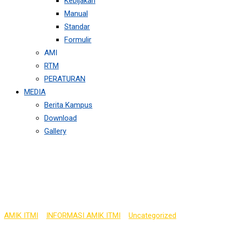
Kebijakan
Manual
Standar
Formulir
AMI
RTM
PERATURAN
MEDIA
Berita Kampus
Download
Gallery
4 MANFAAT SIKAP
DISIPLIN SAAT UJIAN
AMIK ITMI
>
INFORMASI AMIK ITMI
>
Uncategorized
>
4