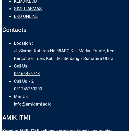
KEMDIKBUD
SIMLITABMAS
BKD ONLINE
Contacts
Location :
Jl. Slamet Kateran No.38ABC Kel. Medan Estate, Kec.
Percut Sei Tuan, Kab. Deli Serdang - Sumatera Utara
Call Us :
06166476748
Call Us - 2:
081246263300
Mail Us :
info@amikitmi.ac.id
AMIK ITMI
Kampus AMIK ITMI sebagai perguruan tinggi yang menjadi