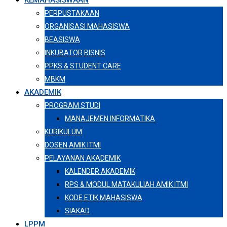
KEMAHASISWAAN
PERPUSTAKAAN
ORGANISASI MAHASISWA
BEASISWA
INKUBATOR BISNIS
PPKS & STUDENT CARE
MBKM
AKADEMIK
PROGRAM STUDI
MANAJEMEN INFORMATIKA
KURIKULUM
DOSEN AMIK ITMI
PELAYANAN AKADEMIK
KALENDER AKADEMIK
RPS & MODUL MATAKULIAH AMIK ITMI
KODE ETIK MAHASISWA
SIAKAD
LPPM