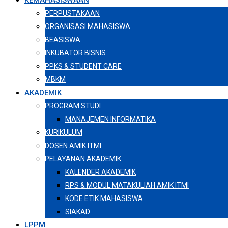
KEMAHASISWAAN
PERPUSTAKAAN
ORGANISASI MAHASISWA
BEASISWA
INKUBATOR BISNIS
PPKS & STUDENT CARE
MBKM
AKADEMIK
PROGRAM STUDI
MANAJEMEN INFORMATIKA
KURIKULUM
DOSEN AMIK ITMI
PELAYANAN AKADEMIK
KALENDER AKADEMIK
RPS & MODUL MATAKULIAH AMIK ITMI
KODE ETIK MAHASISWA
SIAKAD
LPPM