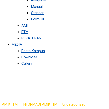
Kebijakan
Manual
Standar
Formulir
AMI
RTM
PERATURAN
MEDIA
Berita Kampus
Download
Gallery
ABIS DITRAKTIR, JANG
KEBAIKAN DENGAN DOA 
AMIK ITMI
>
INFORMASI AMIK ITMI
>
Uncategorized
>
ABIS DITRA