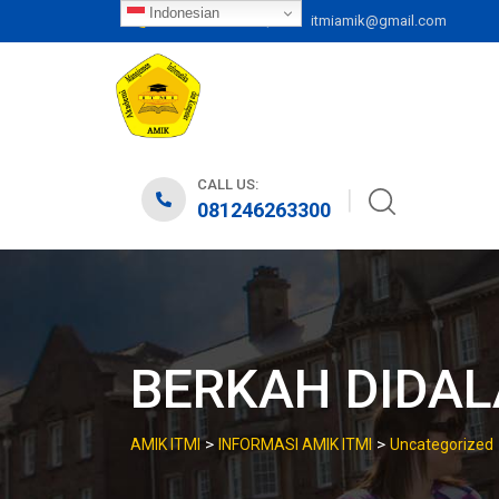
Skip
Indonesian
|
081246263300
itmiamik@gmail.com
to
content
CALL US:
081246263300
BERKAH DIDA
>
>
AMIK ITMI
INFORMASI AMIK ITMI
Uncategorized