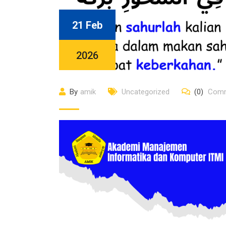
21 Feb
2026
By
amik
Uncategorized
(0)
Comm