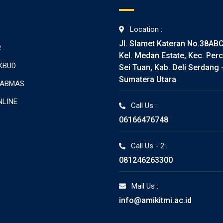
Location :
Jl. Slamet Kateran No.38AB
R
Kel. Medan Estate, Kec. Perc
KBUD
Sei Tuan, Kab. Deli Serdang 
Sumatera Utara
TABMAS
NLINE
Call Us :
06166476748
Call Us - 2:
081246263300
Mail Us :
info@amikitmi.ac.id