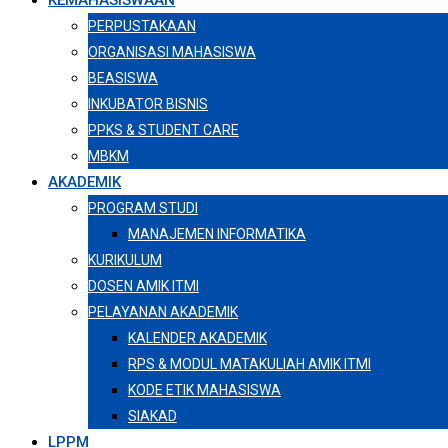
KEMAHASISWAAN
PERPUSTAKAAN
ORGANISASI MAHASISWA
BEASISWA
INKUBATOR BISNIS
PPKS & STUDENT CARE
MBKM
AKADEMIK
PROGRAM STUDI
MANAJEMEN INFORMATIKA
KURIKULUM
DOSEN AMIK ITMI
PELAYANAN AKADEMIK
KALENDER AKADEMIK
RPS & MODUL MATAKULIAH AMIK ITMI
KODE ETIK MAHASISWA
SIAKAD
LPPM