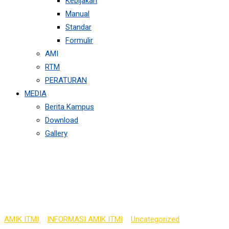
Kebijakan
Manual
Standar
Formulir
AMI
RTM
PERATURAN
MEDIA
Berita Kampus
Download
Gallery
DAFTAR LULUS SELEKS
2024/2025 GELOMBANG
AMIK ITMI
>
INFORMASI AMIK ITMI
>
Uncategorized
>
DAFTAR LU