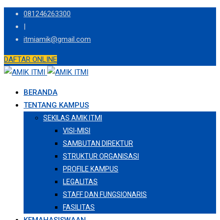
Skip
081246263300
to
|
content
itmiamik@gmail.com
DAFTAR ONLINE
BERANDA
TENTANG KAMPUS
SEKILAS AMIK ITMI
VISI-MISI
SAMBUTAN DIREKTUR
STRUKTUR ORGANISASI
PROFILE KAMPUS
LEGALITAS
STAFF DAN FUNGSIONARIS
FASILITAS