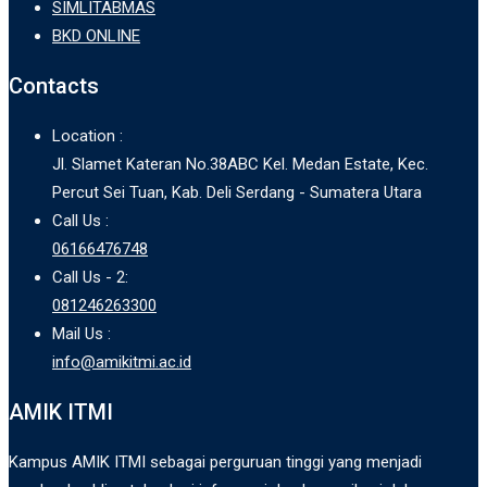
SIMLITABMAS
BKD ONLINE
Contacts
Location :
Jl. Slamet Kateran No.38ABC Kel. Medan Estate, Kec.
Percut Sei Tuan, Kab. Deli Serdang - Sumatera Utara
Call Us :
06166476748
Call Us - 2:
081246263300
Mail Us :
info@amikitmi.ac.id
AMIK ITMI
Kampus AMIK ITMI sebagai perguruan tinggi yang menjadi