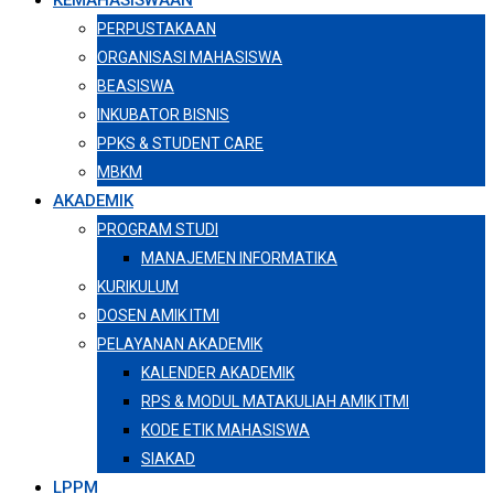
KEMAHASISWAAN
PERPUSTAKAAN
ORGANISASI MAHASISWA
BEASISWA
INKUBATOR BISNIS
PPKS & STUDENT CARE
MBKM
AKADEMIK
PROGRAM STUDI
MANAJEMEN INFORMATIKA
KURIKULUM
DOSEN AMIK ITMI
PELAYANAN AKADEMIK
KALENDER AKADEMIK
RPS & MODUL MATAKULIAH AMIK ITMI
KODE ETIK MAHASISWA
SIAKAD
LPPM