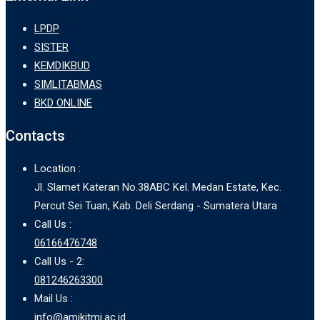
LPDP
SISTER
KEMDIKBUD
SIMLITABMAS
BKD ONLINE
Contacts
Location :
Jl. Slamet Kateran No.38ABC Kel. Medan Estate, Kec.
Percut Sei Tuan, Kab. Deli Serdang - Sumatera Utara
Call Us :
06166476748
Call Us - 2:
081246263300
Mail Us :
info@amikitmi.ac.id