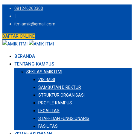
Skip
081246263300
to
|
content
itmiamik@gmail.com
DAFTAR ONLINE
BERANDA
TENTANG KAMPUS
SEKILAS AMIK ITMI
VISI-MISI
SAMBUTAN DIREKTUR
STRUKTUR ORGANISASI
PROFILE KAMPUS
LEGALITAS
STAFF DAN FUNGSIONARIS
FASILITAS