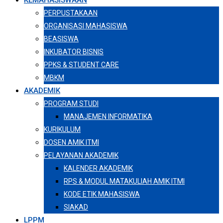
KEMAHASISWAAN
PERPUSTAKAAN
ORGANISASI MAHASISWA
BEASISWA
INKUBATOR BISNIS
PPKS & STUDENT CARE
MBKM
AKADEMIK
PROGRAM STUDI
MANAJEMEN INFORMATIKA
KURIKULUM
DOSEN AMIK ITMI
PELAYANAN AKADEMIK
KALENDER AKADEMIK
RPS & MODUL MATAKULIAH AMIK ITMI
KODE ETIK MAHASISWA
SIAKAD
LPPM