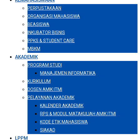
KEMAHASISWAAN
PERPUSTAKAAN
ORGANISASI MAHASISWA
BEASISWA
INKUBATOR BISNIS
PPKS & STUDENT CARE
MBKM
AKADEMIK
PROGRAM STUDI
MANAJEMEN INFORMATIKA
KURIKULUM
DOSEN AMIK ITMI
PELAYANAN AKADEMIK
KALENDER AKADEMIK
RPS & MODUL MATAKULIAH AMIK ITMI
KODE ETIK MAHASISWA
SIAKAD
LPPM