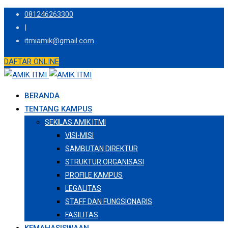
Skip
081246263300
to
|
content
itmiamik@gmail.com
DAFTAR ONLINE
BERANDA
TENTANG KAMPUS
SEKILAS AMIK ITMI
VISI-MISI
SAMBUTAN DIREKTUR
STRUKTUR ORGANISASI
PROFILE KAMPUS
LEGALITAS
STAFF DAN FUNGSIONARIS
FASILITAS