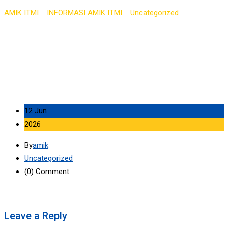
AMIK ITMI
>
INFORMASI AMIK ITMI
>
Uncategorized
>
JADWAL
SERAGAM MAHASISWA/I AMIK ITMI
12 Jun
2026
By
amik
Uncategorized
(0)
Comment
Leave a Reply