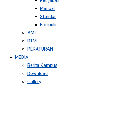
Kebijakan
Manual
Standar
Formulir
AMI
RTM
PERATURAN
MEDIA
Berita Kampus
Download
Gallery
JADWAL SERAGAM
MAHASISWA/I AMIK
ITMI