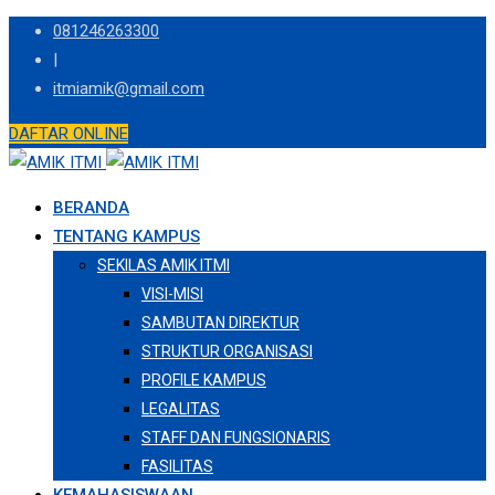
Skip
081246263300
to
|
content
itmiamik@gmail.com
DAFTAR ONLINE
BERANDA
TENTANG KAMPUS
SEKILAS AMIK ITMI
VISI-MISI
SAMBUTAN DIREKTUR
STRUKTUR ORGANISASI
PROFILE KAMPUS
LEGALITAS
STAFF DAN FUNGSIONARIS
FASILITAS