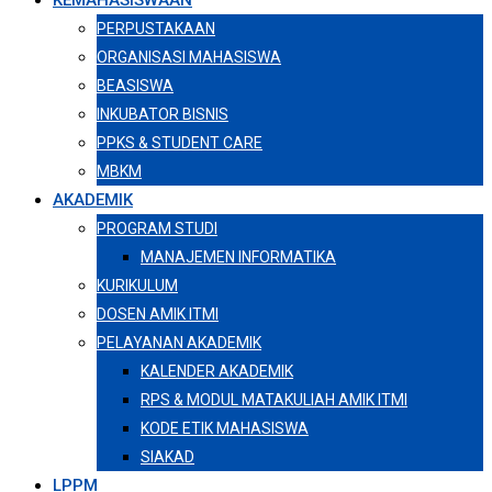
KEMAHASISWAAN
PERPUSTAKAAN
ORGANISASI MAHASISWA
BEASISWA
INKUBATOR BISNIS
PPKS & STUDENT CARE
MBKM
AKADEMIK
PROGRAM STUDI
MANAJEMEN INFORMATIKA
KURIKULUM
DOSEN AMIK ITMI
PELAYANAN AKADEMIK
KALENDER AKADEMIK
RPS & MODUL MATAKULIAH AMIK ITMI
KODE ETIK MAHASISWA
SIAKAD
LPPM