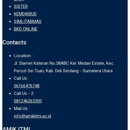
SISTER
KEMDIKBUD
SIMLITABMAS
BKD ONLINE
Contacts
Location :
Jl. Slamet Kateran No.38ABC Kel. Medan Estate, Kec.
Percut Sei Tuan, Kab. Deli Serdang - Sumatera Utara
Call Us :
06166476748
Call Us - 2:
081246263300
Mail Us :
info@amikitmi.ac.id
AMIK ITMI