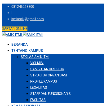
Skip
081246263300
to
|
content
itmiamik@gmail.com
DAFTAR ONLINE
BERANDA
TENTANG KAMPUS
SEKILAS AMIK ITMI
VISI-MISI
SAMBUTAN DIREKTUR
STRUKTUR ORGANISASI
PROFILE KAMPUS
LEGALITAS
STAFF DAN FUNGSIONARIS
FASILITAS