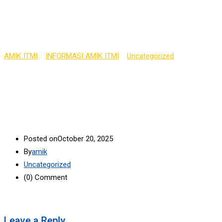
CARE UNTUK
MAHASISWA
AMIK ITMI
>
INFORMASI AMIK ITMI
>
Uncategorized
>
JANGAN
LUPA ISTIRAHAT: PENTINGNYA SELF-CARE UNTUK MAHASISWA
Posted on
October 20, 2025
By
amik
Uncategorized
(0)
Comment
Leave a Reply