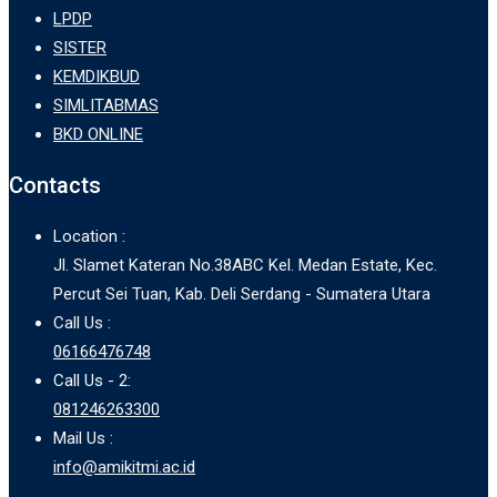
LPDP
SISTER
KEMDIKBUD
SIMLITABMAS
BKD ONLINE
Contacts
Location :
Jl. Slamet Kateran No.38ABC Kel. Medan Estate, Kec.
Percut Sei Tuan, Kab. Deli Serdang - Sumatera Utara
Call Us :
06166476748
Call Us - 2:
081246263300
Mail Us :
info@amikitmi.ac.id