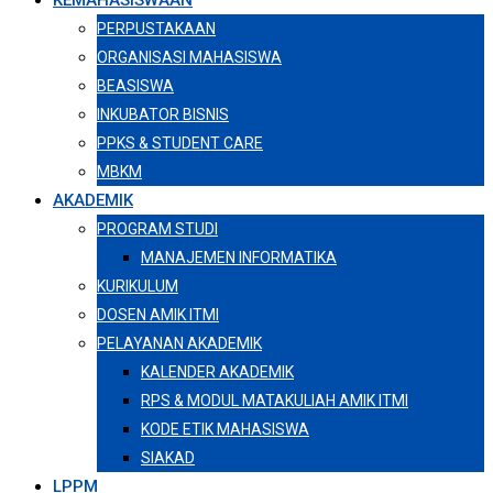
KEMAHASISWAAN
PERPUSTAKAAN
ORGANISASI MAHASISWA
BEASISWA
INKUBATOR BISNIS
PPKS & STUDENT CARE
MBKM
AKADEMIK
PROGRAM STUDI
MANAJEMEN INFORMATIKA
KURIKULUM
DOSEN AMIK ITMI
PELAYANAN AKADEMIK
KALENDER AKADEMIK
RPS & MODUL MATAKULIAH AMIK ITMI
KODE ETIK MAHASISWA
SIAKAD
LPPM