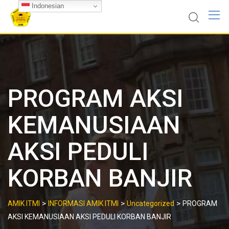
Skip
Indonesian
to
content
PROGRAM AKSI
KEMANUSIAAN
AKSI PEDULI
KORBAN BANJIR
>
>
>
AMIK ITMI
INFORMASI AMIK ITMI
Uncategorized
PROGRAM
AKSI KEMANUSIAAN AKSI PEDULI KORBAN BANJIR