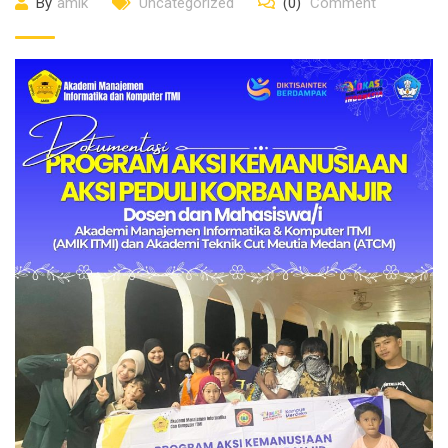
By
amik
Uncategorized
(0)
Comment