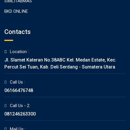
SIMLITABMAS
BKD ONLINE
Contacts
Location :
Jl. Slamet Kateran No.38ABC Kel. Medan Estate, Kec.
Percut Sei Tuan, Kab. Deli Serdang - Sumatera Utara
Call Us :
06166476748
Call Us - 2:
081246263300
Mail Us :