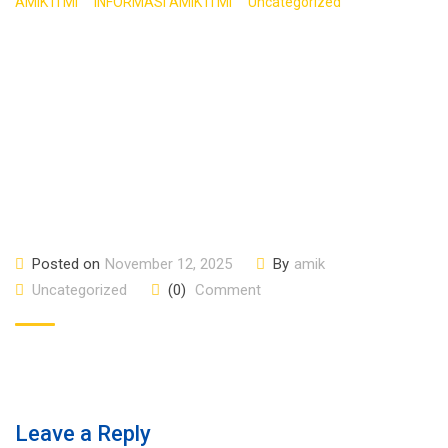
>
>
>
AMIK ITMI
INFORMASI AMIK ITMI
Uncategorized
RAHASIA
MAHASISWA PRODUKTIF DI TENGAH PADATNYA JAD
Posted on
November 12, 2025
By
amik
Uncategorized
(0)
Comment
Leave a Reply