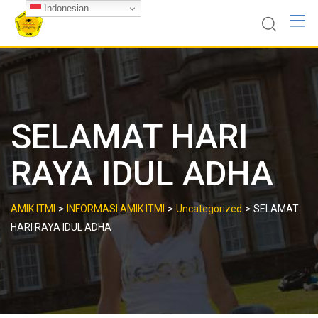
Skip
Indonesian
to
content
SELAMAT HARI
RAYA IDUL ADHA
>
>
>
AMIK ITMI
INFORMASI AMIK ITMI
Uncategorized
SELAMAT
HARI RAYA IDUL ADHA