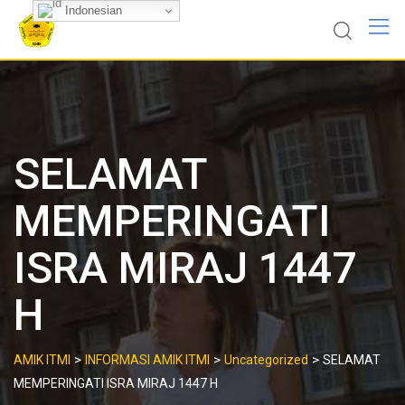
Skip
Indonesian
to
content
SELAMAT
MEMPERINGATI
ISRA MIRAJ 1447
H
>
>
>
AMIK ITMI
INFORMASI AMIK ITMI
Uncategorized
SELAMAT
MEMPERINGATI ISRA MIRAJ 1447 H