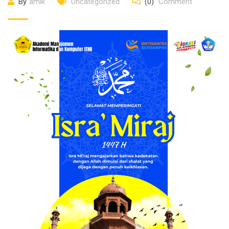
By
amik
Uncategorized
(0)
Comment