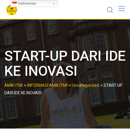
Skip
Indonesian
to
content
START-UP DARI IDE
KE INOVASI
>
>
>
AMIK ITMI
INFORMASI AMIK ITMI
Uncategorized
START-UP
DARI IDE KE INOVASI