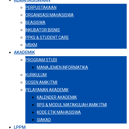
KEMAHASISWAAN
PERPUSTAKAAN
ORGANISASI MAHASISWA
BEASISWA
INKUBATOR BISNIS
PPKS & STUDENT CARE
MBKM
AKADEMIK
PROGRAM STUDI
MANAJEMEN INFORMATIKA
KURIKULUM
DOSEN AMIK ITMI
PELAYANAN AKADEMIK
KALENDER AKADEMIK
RPS & MODUL MATAKULIAH AMIK ITMI
KODE ETIK MAHASISWA
SIAKAD
LPPM