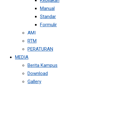
Kebijakan
Manual
Standar
Formulir
AMI
RTM
PERATURAN
MEDIA
Berita Kampus
Download
Gallery
TIPS MENJADI
MAHASISWA AKTIF
DAN RESPONSIF