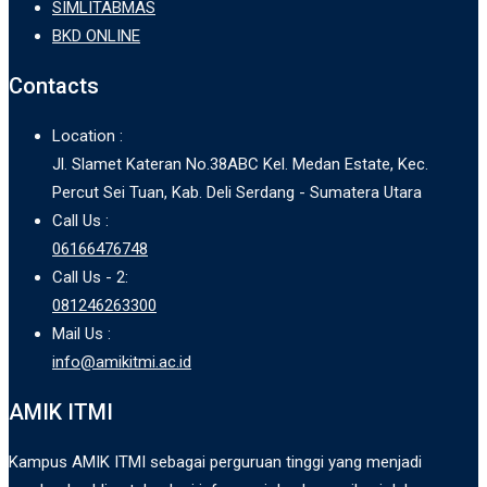
SIMLITABMAS
BKD ONLINE
Contacts
Location :
Jl. Slamet Kateran No.38ABC Kel. Medan Estate, Kec.
Percut Sei Tuan, Kab. Deli Serdang - Sumatera Utara
Call Us :
06166476748
Call Us - 2:
081246263300
Mail Us :
info@amikitmi.ac.id
AMIK ITMI
Kampus AMIK ITMI sebagai perguruan tinggi yang menjadi